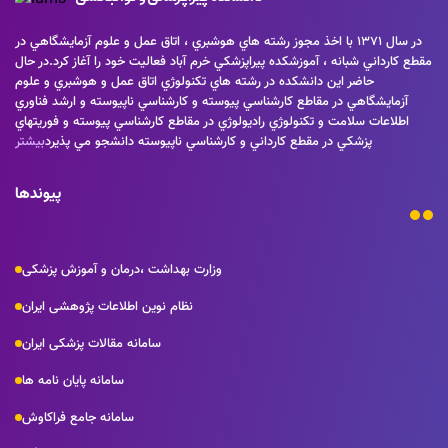
در سال 1371 با اخذ مجوز رشته هاي هوشبري ، اتاق عمل و علوم آزمايشگاهي در
مقطع كارداني شبانه ، آموزشكده پيراپزشكي خرم آباد فعاليت خود را آغاز كرد.در حال
حاضر اين دانشكده در رشته هاي تكنولوژي اتاق عمل و هوشبري و علوم
آزمايشگاهي در مقاطع كارشناسي پيوسته و كارشناسي ناپيوسته و ارشد فناوري
اطلاعات سلامت و تكنولوژي راديولوژي در مقاطع كارشناسي پيوسته و فوريتهاي
پزشكي در مقطع كارداني و كارشناسي ناپيوسته دانشجو مي پذيرد
بیشتر
پیوندها
وزارت بهداشت ،درمان و آموزش پزشکی
نظام نوین اطلاعات پژوهشی ایران
سامانه مقالات پزشکی ایران
سامانه پایان نامه ها
سامانه جامع فراکاوش