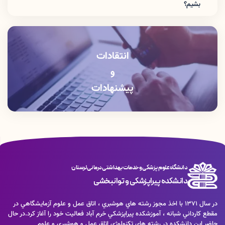
بشیم؟
جهت نمایش نمره بعد از ورود به سامانه آزمون الکترونیکی «نام کاربری» و «رمز
عبور» خود را وارد کرده و سپس کد امنیتی نمایش داده شده را بنویسید و «ورود به
پنل کاربری» را بزنید.
انتقادات
و
پیشنهادات
دانشگاه علوم پزشکی و خدمات بهداشتی درمانی لرستان
دانشکده پیراپزشکی و توانبخشی
در سال 1371 با اخذ مجوز رشته هاي هوشبري ، اتاق عمل و علوم آزمايشگاهي در
مقطع كارداني شبانه ، آموزشكده پيراپزشكي خرم آباد فعاليت خود را آغاز كرد.در حال
حاضر اين دانشكده در رشته هاي تكنولوژي اتاق عمل و هوشبري و علوم