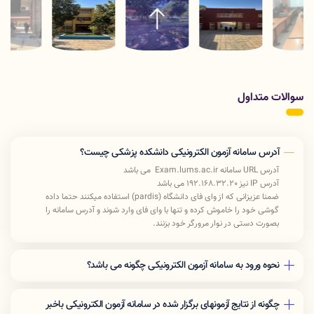
سوالات متداول
آدرس سامانه آزمون الکترونیکی دانشکده پزشکی چیست؟
آدرس URL سامانه Exam.lums.ac.ir می باشد
آدرس IP نیز 192.168.32.20 می باشد
ضمنا عزیزانی که از وای فای دانشگاه (pardis) استفاده میکنند حتما داده
گوشی خود را خاموش کرده و تنها با وای فای وارد شوند و آدرس سامانه را
بصورت دستی در نوار مرورگر خود بزنند.
نحوه ورود به سامانه آزمون الکترونیکی چگونه می باشد؟
جهت شرکت در آزمون پیش رو بعد از ورود به سامانه آزمون الکترونیکی «نام
کاربری» و «رمز عبور» خود را وارد کرده و سپس کد امنیتی نمایش داده شده را
چگونه از نتایج آزمونهای برگزار شده در سامانه آزمون الکترونیکی باخبر
بنویسید و «ورود به آزمون» را بزنید.