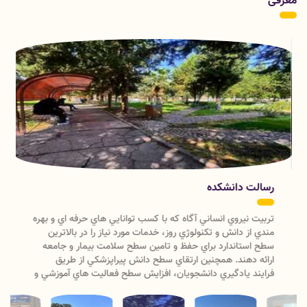
معرفی
فناوری اطلاعات سلامت
17 آبان 1404
پیام دکتر گراوند به مناسبت هفته فناوری اطلاعات سلامت
16 آبان 1404
نتایج انتخابات شورای مرکزی دانشکده پیراپزشکی
16 آبان 1404
روز جهانی رادیولوژی گرامی باد
رسالت دانشکده
تربيت نيروي انساني آگاه كه با كسب توانايي هاي حرفه اي و بهره
مندي از دانش و تكنولوژي روز، خدمات مورد نياز را در بالاترين
سطح استاندارد براي حفظ و تامين سطح سلامت بيمار و جامعه
ارائه دهند. همچنين ارتقاي سطح دانش پيراپزشكي از طريق
فرايند يادگيري دانشجويان، افزايش سطح فعاليت هاي آموزشي و
تحقيقاتي و بهره مند ساختن جامعه از نتايج فعاليت هاي
آموزشي و تحقيقاتي و خدماتي .