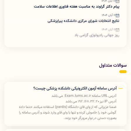
17 آبان 1404
پیام دکتر گراوند به مناسبت هفته فناوری اطلاعات سلامت
16 آبان 1404
نتایج انتخابات شورای مرکزی دانشکده پیراپزشکی
16 آبان 1404
روز جهانی رادیولوژی گرامی باد
سوالات متداول
آدرس سامانه آزمون الکترونیکی دانشکده پزشکی چیست؟
آدرس URL سامانه Exam.lums.ac.ir می باشد
آدرس IP نیز 192.168.32.20 می باشد
ضمنا عزیزانی که از وای فای دانشگاه (pardis) استفاده میکنند حتما داده
گوشی خود را خاموش کرده و تنها با وای فای وارد شوند و آدرس سامانه را
بصورت دستی در نوار مرورگر خود بزنند.