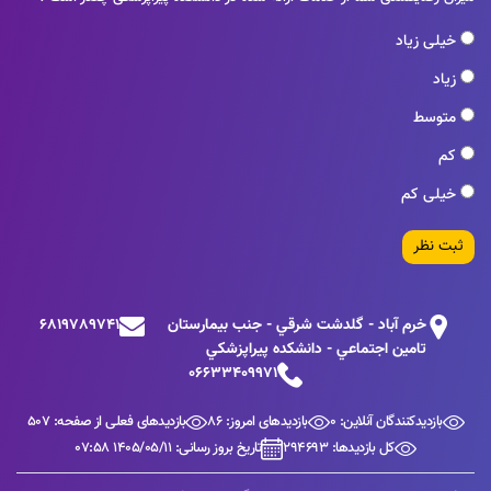
خیلی زیاد
زیاد
متوسط
کم
خیلی کم
ثبت نظر
خرم آباد - گلدشت شرقي - جنب بيمارستان
6819789741
تامين اجتماعي - دانشكده پيراپزشكي
06633409971
بازدیدکنندگان آنلاین: 0
بازدیدهای امروز: 86
بازدیدهای فعلی از صفحه: 507
کل بازدیدها: 294693
تاریخ بروز رسانی: 1405/05/11 07:58