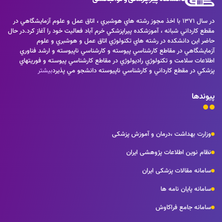
در سال 1371 با اخذ مجوز رشته هاي هوشبري ، اتاق عمل و علوم آزمايشگاهي در
مقطع كارداني شبانه ، آموزشكده پيراپزشكي خرم آباد فعاليت خود را آغاز كرد.در حال
حاضر اين دانشكده در رشته هاي تكنولوژي اتاق عمل و هوشبري و علوم
آزمايشگاهي در مقاطع كارشناسي پيوسته و كارشناسي ناپيوسته و ارشد فناوري
اطلاعات سلامت و تكنولوژي راديولوژي در مقاطع كارشناسي پيوسته و فوريتهاي
پزشكي در مقطع كارداني و كارشناسي ناپيوسته دانشجو مي پذيرد
بیشتر
پیوندها
وزارت بهداشت ،درمان و آموزش پزشکی
نظام نوین اطلاعات پژوهشی ایران
سامانه مقالات پزشکی ایران
سامانه پایان نامه ها
سامانه جامع فراکاوش