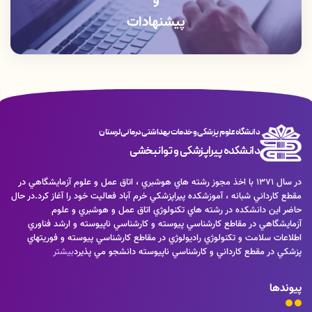
و
پیشنهادات
دانشگاه علوم پزشکی و خدمات بهداشتی درمانی لرستان
دانشکده پیراپزشکی و توانبخشی
در سال 1371 با اخذ مجوز رشته هاي هوشبري ، اتاق عمل و علوم آزمايشگاهي در
مقطع كارداني شبانه ، آموزشكده پيراپزشكي خرم آباد فعاليت خود را آغاز كرد.در حال
حاضر اين دانشكده در رشته هاي تكنولوژي اتاق عمل و هوشبري و علوم
آزمايشگاهي در مقاطع كارشناسي پيوسته و كارشناسي ناپيوسته و ارشد فناوري
اطلاعات سلامت و تكنولوژي راديولوژي در مقاطع كارشناسي پيوسته و فوريتهاي
پزشكي در مقطع كارداني و كارشناسي ناپيوسته دانشجو مي پذيرد
بیشتر
پیوندها