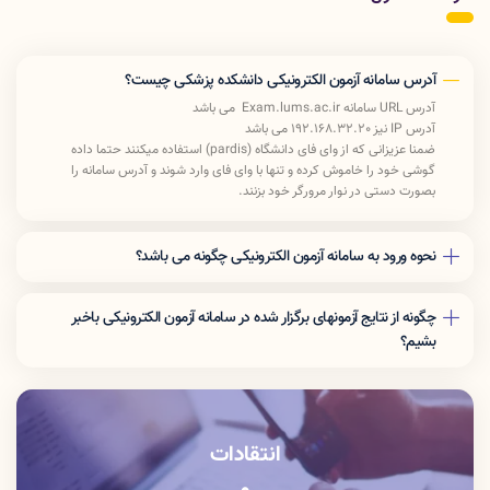
آدرس سامانه آزمون الکترونیکی دانشکده پزشکی چیست؟
آدرس URL سامانه Exam.lums.ac.ir می باشد
آدرس IP نیز 192.168.32.20 می باشد
ضمنا عزیزانی که از وای فای دانشگاه (pardis) استفاده میکنند حتما داده
گوشی خود را خاموش کرده و تنها با وای فای وارد شوند و آدرس سامانه را
بصورت دستی در نوار مرورگر خود بزنند.
نحوه ورود به سامانه آزمون الکترونیکی چگونه می باشد؟
جهت شرکت در آزمون پیش رو بعد از ورود به سامانه آزمون الکترونیکی «نام
کاربری» و «رمز عبور» خود را وارد کرده و سپس کد امنیتی نمایش داده شده را
چگونه از نتایج آزمونهای برگزار شده در سامانه آزمون الکترونیکی باخبر
بنویسید و «ورود به آزمون» را بزنید.
بشیم؟
جهت نمایش نمره بعد از ورود به سامانه آزمون الکترونیکی «نام کاربری» و «رمز
عبور» خود را وارد کرده و سپس کد امنیتی نمایش داده شده را بنویسید و «ورود به
پنل کاربری» را بزنید.
انتقادات